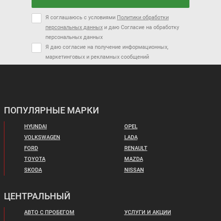
Я соглашаюсь с условиями
Политики обработки
персональных данных
и даю Согласие на обработку
персональных данных
Я даю согласие на получение информационных,
маркетинговых и рекламных сообщений
ПОПУЛЯРНЫЕ МАРКИ
HYUNDAI
OPEL
VOLKSWAGEN
LADA
FORD
RENAULT
TOYOTA
MAZDA
SKODA
NISSAN
ЦЕНТРАЛЬНЫЙ
АВТО С ПРОБЕГОМ
УСЛУГИ И АКЦИИ