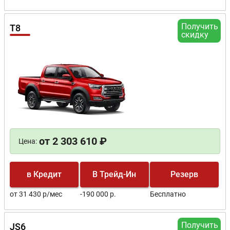
Получить
T8
скидку
от 2 303 610 ₽
Цена:
в Кредит
В Трейд-Ин
Резерв
от 31 430 р/мес
-190 000 р.
Бесплатно
Получить
JS6